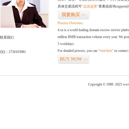
具体交易流程可
“点击这里”
查看或咨询support@
我要购买
>>
Process Overview:
4.cn is a world leading domain escrow service plat
million RMB transaction volume every year. We promi
联系我们
5 workdays.
For detailed process, you can
“visit here”
or contact
QQ：2726103981
BUY NOW
>>
Copyright © 1998 -2025 www.