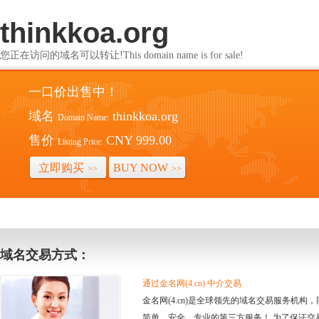
thinkkoa.org
您正在访问的域名可以转让!This domain name is for sale!
一口价出售中！
域名
thinkkoa.org
Domain Name:
售价
CNY 999.00
Listing Price:
立即购买
BUY NOW
>>
>>
域名交易方式：
通过金名网(4.cn) 中介交易
金名网(4.cn)是全球领先的域名交易服务机
简单、安全、专业的第三方服务！ 为了保证交